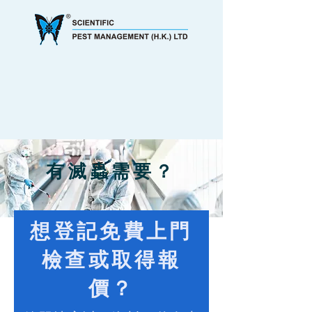
有滅蟲需要？
想登記免費上門
檢查或取得報
價？