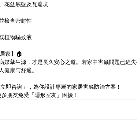
、花盆底盤及瓦遮坑
並檢查密封性
或植物驅蚊液
居家】🏠
病媒孳生源，才是長久安心之道。若家中害蟲問題已經失
人健康与舒適。
下「立即咨詢」，為你設計專屬的家居害蟲防治方案！
，讓更多朋友免受「隱形室友」困擾！