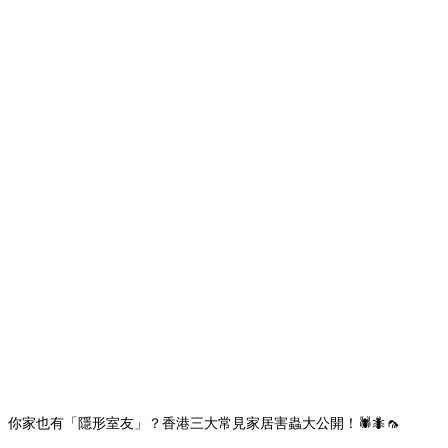
你家也有「隱形室友」？香港三大常見家居害蟲大公開！🕷️🐜🦟