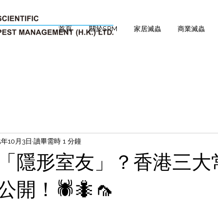
首頁
關於SPM
家居滅蟲
商業滅蟲
5年10月3日
讀畢需時 1 分鐘
「隱形室友」？香港三大
開！🕷️🐜🦟