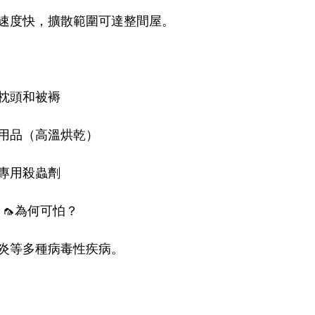
速度快，擴散範圍可達整間屋。
枕頭和被褥
用品（高溫烘乾）
專用殺蟲劑
o）🦟為何可怕？
炎等多種病毒性疾病。