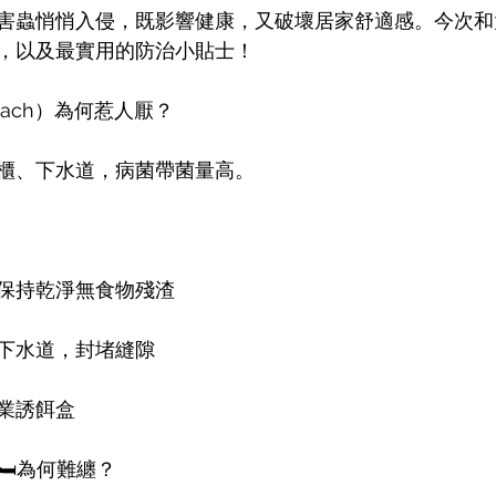
害蟲悄悄入侵，既影響健康，又破壞居家舒適感。今次和
，以及最實用的防治小貼士！
roach）為何惹人厭？
櫃、下水道，病菌帶菌量高。
保持乾淨無食物殘渣
下水道，封堵縫隙
業誘餌盒
）🛏️為何難纏？