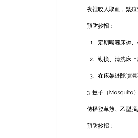
夜裡咬人取血，繁殖
預防妙招：
定期曝曬床褥、
勤換、清洗床上
在床架縫隙噴灑
3. 蚊子（Mosquit
傳播登革熱、乙型腦
預防妙招：