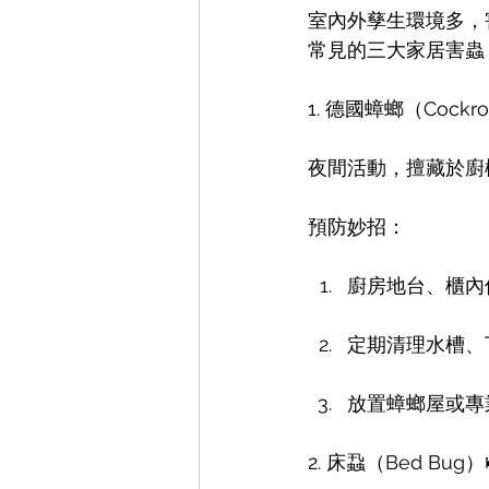
室內外孳生環境多，
常見的三大家居害蟲
1. 德國蟑螂（Cock
夜間活動，擅藏於廚
預防妙招：
廚房地台、櫃內
定期清理水槽、
放置蟑螂屋或專
2. 床蝨（Bed Bug