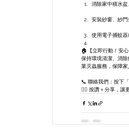
消除家中積水盆
安裝紗窗、紗門
使用電子捕蚊器
🏠【立即行動！安心
保持環境清潔、消除
業灭蟲服務，保障家
📞 聯絡我們：按
👍🏻 按讚＋分享